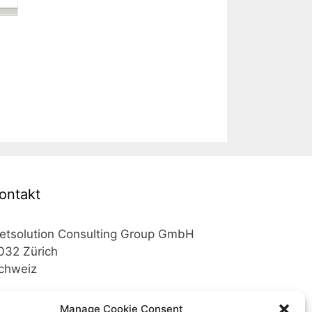
ontakt
etsolution Consulting Group GmbH
032 Zürich
chweiz
elefon +41 43 200 02 52
Manage Cookie Consent