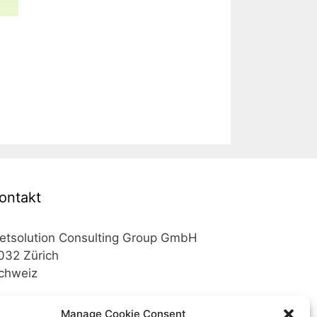
ontakt
etsolution Consulting Group GmbH
032 Zürich
chweiz
elefon +41 43 200 02 52
Manage Cookie Consent