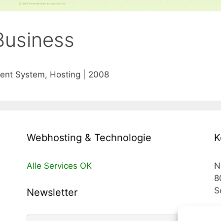
Business
nt System, Hosting | 2008
Webhosting & Technologie
K
Alle Services OK
N
8
S
Newsletter
T