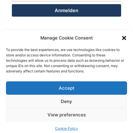
Kontakt
Manage Cookie Consent
Netsolution Consulting Group GmbH
To provide the best experiences, we use technologies like cookies to
store and/or access device information. Consenting to these
8032 Zürich
technologies will allow us to process data such as browsing behavior or
Schweiz
unique IDs on this site. Not consenting or withdrawing consent, may
adversely affect certain features and functions.
Telefon +41 43 200 02 52
Telefon +41 78 824 29 50
Accept
We use cookies on our website to give you the most
relevant experience by remembering your preferences
and repeat visits. By clicking “Accept All”, you consent to
Deny
Mail info@netsolution.ch
the use of ALL the cookies. However, you may visit
"Cookie Settings" to provide a controlled consent.
View preferences
Cookie Settings
Accept All
© 2026 Netsolution Consulting Group GmbH
Cookie Policy