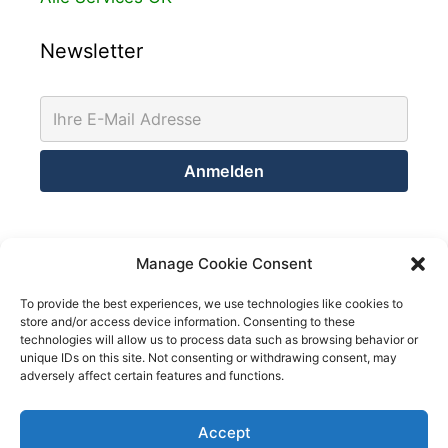
Newsletter
Kontakt
Manage Cookie Consent
Netsolution Consulting Group GmbH
To provide the best experiences, we use technologies like cookies to
store and/or access device information. Consenting to these
8032 Zürich
technologies will allow us to process data such as browsing behavior or
Schweiz
unique IDs on this site. Not consenting or withdrawing consent, may
adversely affect certain features and functions.
Telefon +41 43 200 02 52
Telefon +41 78 824 29 50
Accept
We use cookies on our website to give you the most