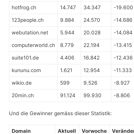
hotfrog.ch
14.747
34.347
-19.600
123people.ch
9.884
24.570
-14.686
webutation.net
5.944
20.028
-14.084
computerworld.ch
8.779
22.194
-13.415
suite101.de
4.406
16.842
-12.436
kununu.com
1.621
12.954
-11.333
wikio.de
599
9.526
-8.927
20min.ch
91.124
99.930
-8.806
Und die Gewinner gemäss dieser Statistik:
Domain
Aktuell
Vorwoche
Verände